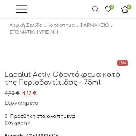
0
0
Αρχική Σελίδα
Κατάστημα
ΦΑΡΜΑΚΕΙΟ
ΣΤΟΜΑΤΙΚΗ ΥΓΙΕΙΝΗ
15%
Lacalut Activ, Οδοντόκρεμα κατά
της Περιοδοντίτιδας – 75ml
4,90
€
Original
4,17
€
Η
price
τρέχουσα
Εξαντλημένο
was:
τιμή
Προσθήκη στα αγαπημένα
4,90 €.
είναι:
Σύγκριση
4,17 €.
Barcode: 4016369836316