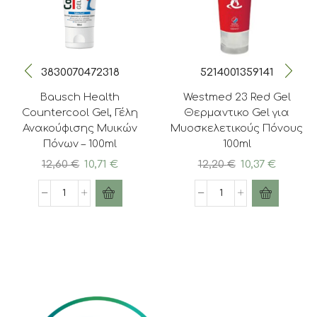
3830070472318
5214001359141
Bausch Health
Westmed 23 Red Gel
Countercool Gel, Γέλη
Θερμαντικο Gel για
Ανακούφισης Μυικών
Μυοσκελετικούς Πόνους
Πόνων – 100ml
100ml
Original
Η
Original
Η
12,60
€
10,71
€
12,20
€
10,37
€
price
τρέχουσα
price
τρέχο
was:
τιμή
was:
τιμή
Bausch
Westmed
12,60 €.
είναι:
12,20 €.
είναι:
Health
23
10,71 €.
10,37 €.
Countercool
Red
Gel,
Gel
Γέλη
Θερμαντικο
Ανακούφισης
Gel
Μυικών
για
Πόνων
Μυοσκελετικούς