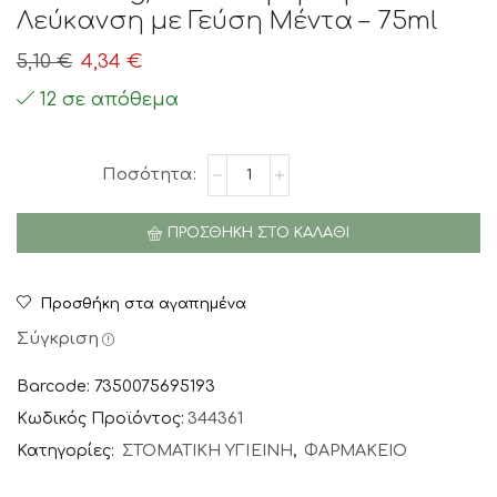
Λεύκανση με Γεύση Μέντα – 75ml
Original
Η
5,10
€
4,34
€
price
τρέχουσα
12 σε απόθεμα
was:
τιμή
5,10 €.
είναι:
The
4,34 €.
Humble
Co.
ΠΡΟΣΘΉΚΗ ΣΤΟ ΚΑΛΆΘΙ
Natural
Toothpaste
Whitening,
Προσθήκη στα αγαπημένα
Οδοντόκρεμα
για
Σύγκριση
Λεύκανση
με
Barcode: 7350075695193
Γεύση
Κωδικός Προϊόντος:
344361
Μέντα
Κατηγορίες:
ΣΤΟΜΑΤΙΚΗ ΥΓΙΕΙΝΗ
,
ΦΑΡΜΑΚΕΙΟ
-
75ml