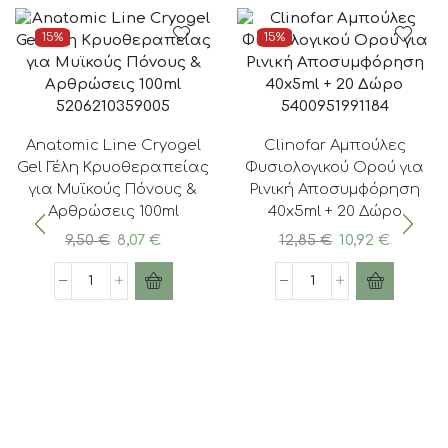
15%
15%
5206210359005
5400951991184
Anatomic Line Cryogel
Clinofar Αμπούλες
Gel Γέλη Κρυοθεραπείας
Φυσιολογικού Ορού για
για Μυϊκούς Πόνους &
Ρινική Αποσυμφόρηση
Αρθρώσεις 100ml
40x5ml + 20 Δώρο
Original
Η
Original
Η
9,50
€
8,07
€
12,85
€
10,92
€
price
τρέχουσα
price
τρέχο
was:
τιμή
was:
τιμή
Anatomic
Clinofar
9,50 €.
είναι:
12,85 €.
είναι:
Line
Αμπούλες
8,07 €.
10,92 €.
Cryogel
Φυσιολογικού
Gel
Ορού
Γέλη
για
Κρυοθεραπείας
Ρινική
για
Αποσυμφόρηση
Μυϊκούς
40x5ml