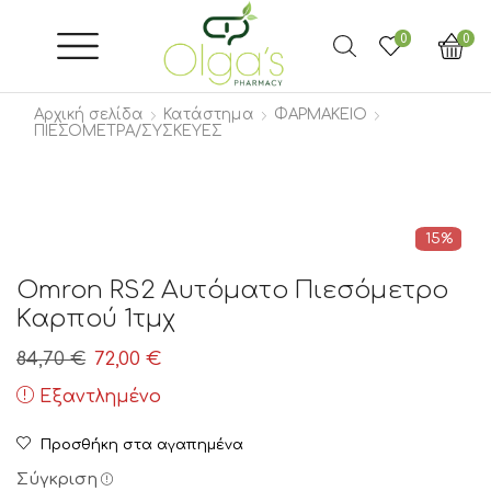
0
0
Αρχική σελίδα
Κατάστημα
ΦΑΡΜΑΚΕΙΟ
ΠΙΕΣΟΜΕΤΡΑ/ΣΥΣΚΕΥΕΣ
15%
Omron RS2 Αυτόματο Πιεσόμετρο
Καρπού 1τμχ
Original
Η
84,70
€
72,00
€
price
τρέχουσα
Εξαντλημένο
was:
τιμή
Προσθήκη στα αγαπημένα
84,70 €.
είναι:
Σύγκριση
72,00 €.