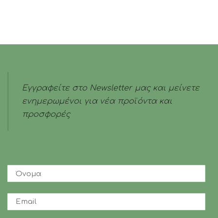
Πόνους
+
&
20
Αρθρώσεις
Δώρο
100ml
ποσότητα
ποσότητα
Εγγραφείτε στο Newsletter μας και μείνετε
ενημερωμένοι για νέα προϊόντα και
προσφορές