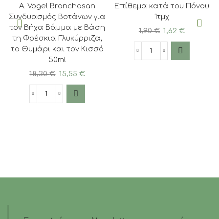
A. Vogel Bronchosan
Επίθεμα κατά του Πόνου
Συνδυασμός Βοτάνων για
1τμχ
τον Βήχα Βάμμα με Βάση
Original
Η
1,90
€
1,62
€
τη Φρέσκια Γλυκύρριζα,
price
τρέχουσ
το Θυμάρι και τον Κισσό
was:
τιμή
Pharmasept
50ml
1,90 €.
είναι:
-
Original
Η
1,62 €.
18,30
€
15,55
€
Aid
price
τρέχουσα
Relief
was:
τιμή
A.
Hot
18,30 €.
είναι:
Vogel
Patch
15,55 €.
Bronchosan
Φυσικό
Συνδυασμός
Επίθεμα
Βοτάνων
κατά
για
του
τον
Πόνου
Βήχα
1τμχ
Βάμμα
ποσότητα
με
Βάση
τη