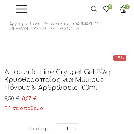
0
0
Αρχική σελίδα
Κατάστημα
ΦΑΡΜΑΚΕΙΟ
ΘΕΡΜΑΝΤΙΚΑ/ΨΥΚΤΙΚΑ ΠΡΟΙΟΝΤΑ
15%
Anatomic Line Cryogel Gel Γέλη
Κρυοθεραπείας για Μυϊκούς
Πόνους & Αρθρώσεις 100ml
Original
Η
9,50
€
8,07
€
price
τρέχουσα
1 σε απόθεμα
was:
τιμή
9,50 €.
είναι:
Anatomic
8,07 €.
Line