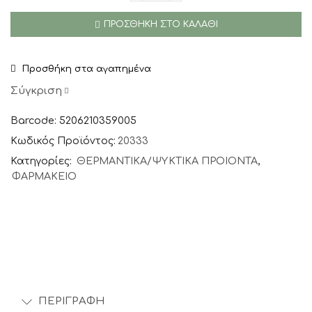
Cryogel
ΠΡΟΣΘΉΚΗ ΣΤΟ ΚΑΛΆΘΙ
Gel
Γέλη
Κρυοθεραπείας
Προσθήκη στα αγαπημένα
για
Μυϊκούς
Σύγκριση
Πόνους
&
Barcode: 5206210359005
Αρθρώσεις
Κωδικός Προϊόντος:
20333
100ml
Κατηγορίες:
ΘΕΡΜΑΝΤΙΚΑ/ΨΥΚΤΙΚΑ ΠΡΟΙΟΝΤΑ
,
ποσότητα
ΦΑΡΜΑΚΕΙΟ
ΠΕΡΙΓΡΑΦΉ