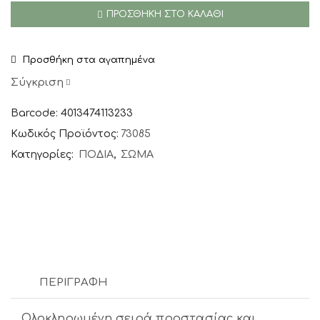
Κρέμα
ΠΡΟΣΘΉΚΗ ΣΤΟ ΚΑΛΆΘΙ
Ποδιών
για
Καταπονημένο
Προσθήκη στα αγαπημένα
και
Πληγωμένο
Σύγκριση
Δέρμα
75ml
Barcode: 4013474113233
ποσότητα
Κωδικός Προϊόντος:
73085
Κατηγορίες:
ΠΟΔΙΑ
,
ΣΩΜΑ
ΠΕΡΙΓΡΑΦΉ
Ολοκληρωμένη σειρά προστασίας και