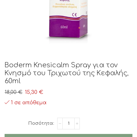
Boderm Knesicalm Spray για τον
Κνησμό του Τριχωτού της Κεφαλής,
60ml
Original
Η
18,00
€
15,30
€
price
τρέχουσα
1 σε απόθεμα
was:
τιμή
18,00 €.
είναι:
Boderm
15,30 €.
Knesicalm
Spray