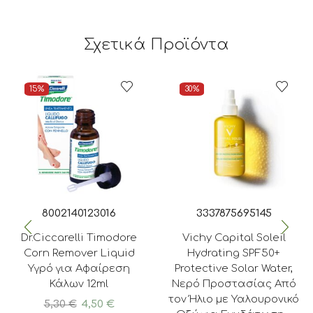
Σχετικά Προϊόντα
15%
30%
8002140123016
3337875695145
Dr.Ciccarelli Timodore
Vichy Capital Soleil
Corn Remover Liquid
Hydrating SPF50+
Υγρό για Αφαίρεση
Protective Solar Water,
Κάλων 12ml
Νερό Προστασίας Από
τον Ήλιο με Υαλουρονικό
Original
Η
5,30
€
4,50
€