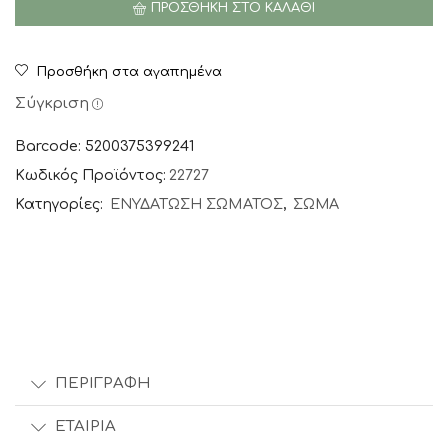
ΠΡΟΣΘΉΚΗ ΣΤΟ ΚΑΛΆΘΙ
για
τον
Κνησμό
Προσθήκη στα αγαπημένα
του
Τριχωτού
Σύγκριση
της
Κεφαλής,
Barcode: 5200375399241
60ml
Κωδικός Προϊόντος:
22727
ποσότητα
Κατηγορίες:
ΕΝΥΔΑΤΩΣΗ ΣΩΜΑΤΟΣ
,
ΣΩΜΑ
ΠΕΡΙΓΡΑΦΉ
ΕΤΑΙΡΊΑ