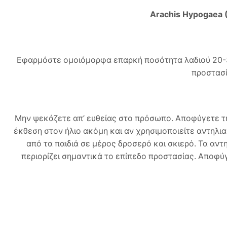
Arachis Hypogaea (
Εφαρμόστε ομοιόμορφα επαρκή ποσότητα λαδιού 20-30
προστασί
Μην ψεκάζετε απ’ ευθείας στο πρόσωπο. Αποφύγετε τη
έκθεση στον ήλιο ακόμη και αν χρησιμοποιείτε αντηλια
από τα παιδιά σε μέρος δροσερό και σκιερό. Τα αν
περιορίζει σημαντικά το επίπεδο προστασίας. Αποφύ
C12-15 Alkyl Benzoate, Sesamum Indicum (Sesam
Methoxydibenzoylmethane, Parfum (Fragrance), Ethylhe