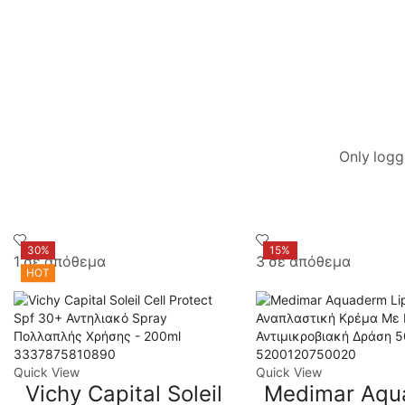
Daucus Carota Sativa (Carrot) Root Extract, Beta-Caro
Only logg
30%
15%
1 σε απόθεμα
3 σε απόθεμα
HOT
3337875810890
5200120750020
Quick View
Quick View
Vichy Capital Soleil
Medimar Aqu