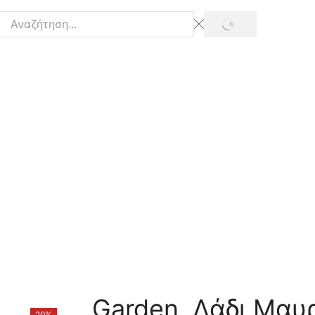
SEARCH
Search
input
Garden, Λάδι Μαυ
20%