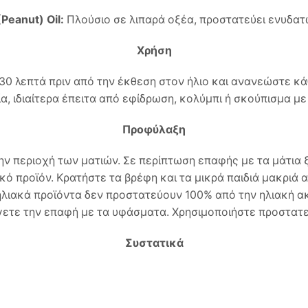
Peanut) Oil:
Πλούσιο σε λιπαρά οξέα, προστατεύει ενυδατώ
Χρήση
 λεπτά πριν από την έκθεση στον ήλιο και ανανεώστε κάθ
α, ιδιαίτερα έπειτα από εφίδρωση, κολύμπι ή σκούπισμα με
Προφύλαξη
ν περιοχή των ματιών. Σε περίπτωση επαφής με τα μάτια
κό προϊόν. Κρατήστε τα βρέφη και τα μικρά παιδιά μακριά
τηλιακά προϊόντα δεν προστατεύουν 100% από την ηλιακή α
γετε την επαφή με τα υφάσματα. Χρησιμοποιήστε προστατε
Συστατικά
e) Seed Oil, Isododecane, Coco-Caprylate/Caprate, Hydroge
xyl Triazone, Juglans Regia (Walnut) Shell Extract, Cocos N