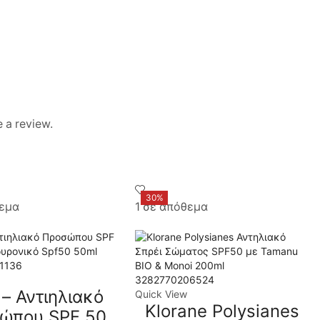
unflower) Seed Oil, Isopropyl Myristate, Benzaldehyde,
 a review.
30%
θεμα
1 σε απόθεμα
1136
3282770206524
 – Αντιηλιακό
Quick View
Klorane Polysianes
ώπου SPF 50