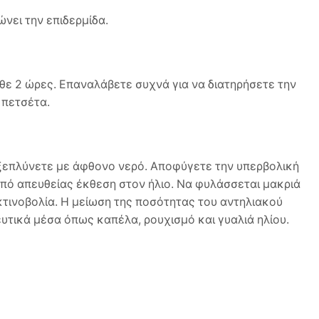
νει την επιδερμίδα.
ε 2 ώρες. Επαναλάβετε συχνά για να διατηρήσετε την
 πετσέτα.
 ξεπλύνετε με άφθονο νερό. Αποφύγετε την υπερβολική
 από απευθείας έκθεση στον ήλιο. Να φυλάσσεται μακριά
κτινοβολία. Η μείωση της ποσότητας του αντηλιακού
υτικά μέσα όπως καπέλα, ρουχισμό και γυαλιά ηλίου.
nated Polydecene, Ethylhexyl Salicylate, Butyl
ucifera (Coconut) Oil, Arachis Hypogaea (Peanut) Oil,