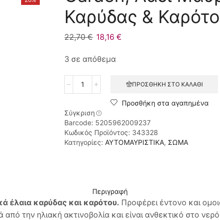
Καρύδας & Καρότο
22,70
€
Original
18,16
€
Η
price
τρέχουσα
3 σε απόθεμα
was:
τιμή
22,70 €.
είναι:
Garden,
ΠΡΟΣΘΉΚΗ ΣΤΟ ΚΑΛΆΘΙ
18,16 €.
Λάδι
Μαυρίσματος
Προσθήκη στα αγαπημένα
με
Σύγκριση
Έλαια
Barcode: 5205962009237
Καρύδας
Κωδικός Προϊόντος:
343328
&
Κατηγορίες:
ΑΥΤΟΜΑΥΡΙΣΤΙΚΑ
,
ΣΩΜΑ
Καρότου
Σώμα
SPF10
-
200ml
Περιγραφή
ποσότητα
κά έλαια καρύδας και καρότου.
Προφέρει έντονο και ομοι
 από την ηλιακή ακτινοβολία και είναι ανθεκτικό στο νερό 