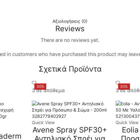
tene, Tocopheryl Acetate, Tocopherol, Helianthus Annuus (S
Vanillin, Hydroxycitronellal, Benzyl Salicylate
Αξιολογήσεις (0)
Reviews
There are no reviews yet.
ed in customers who have purchased this product may leave
Σχετικά Προϊόντα
30%
30%
3 σε απόθεμα
3 σε από
3282779402927
521300437
Quick View
Quick View
Avene Spray SPF30+
Eolia
aderm
Αντηλιακό Σπρέι για
Προσ