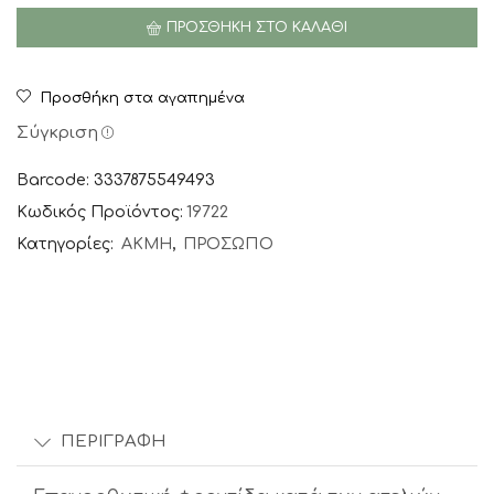
Posay
ΠΡΟΣΘΉΚΗ ΣΤΟ ΚΑΛΆΘΙ
-
Effaclar
Duo+
Προσθήκη στα αγαπημένα
SPF30,
Επανορθωτική
Σύγκριση
Φροντίδα
κατά
Barcode: 3337875549493
των
Κωδικός Προϊόντος:
19722
Ατελειών
Κατηγορίες:
ΑΚΜΗ
,
ΠΡΟΣΩΠΟ
με
αντηλιακή
προστασία
40ml
ποσότητα
ΠΕΡΙΓΡΑΦΉ