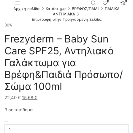
0
0
Αρχική σελίδα
Κατάστημα
ΒΡΕΦΟΣ/ΠΑΙΔΙ
ΠΑΙΔΙΚΑ
ΑΝΤΗΛΙΑΚΑ
Επιστροφή στην Προηγούμενη Σελίδα
30%
Frezyderm – Baby Sun
Care SPF25, Αντηλιακό
Γαλάκτωμα για
Βρέφη&Παιδιά Πρόσωπο/
Σώμα 100ml
22,40
€
Original
15,68
€
Η
price
τρέχουσα
3 σε απόθεμα
was:
τιμή
22,40 €.
είναι:
Frezyderm
15,68 €.
-
Baby