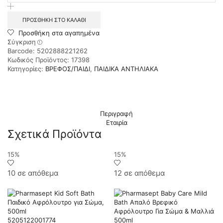
Sun
Care
ΠΡΟΣΘΉΚΗ ΣΤΟ ΚΑΛΆΘΙ
SPF25,
Προσθήκη στα αγαπημένα
Αντηλιακό
Σύγκριση
Γαλάκτωμα
Barcode: 5202888221262
για
Κωδικός Προϊόντος:
17398
Βρέφη&Παιδιά
Κατηγορίες:
ΒΡΕΦΟΣ/ΠΑΙΔΙ
,
ΠΑΙΔΙΚΑ ΑΝΤΗΛΙΑΚΑ
Πρόσωπο/
Σώμα
100ml
ποσότητα
Περιγραφή
Εταιρία
Σχετικά Προϊόντα
15%
15%
10 σε απόθεμα
12 σε απόθεμα
5205122001774