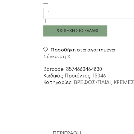
15,80 €.
είναι:
Aveeno
13,43 €.
-
Baby
Daily
Care
ΠΡΟΣΘΉΚΗ ΣΤΟ ΚΑΛΆΘΙ
Moisturising
Lotion
Προσθήκη στα αγαπημένα
Καθημερινή
Σύγκριση
Ενυδατική
Λοσιόν
Barcode: 3574660484830
για
Κωδικός Προϊόντος:
15046
Μωρά,
Κατηγορίες:
ΒΡΕΦΟΣ/ΠΑΙΔΙ
,
ΚΡΕΜΕΣ
150ml
ποσότητα
ΠΕΡΙΓΡΑΦΉ