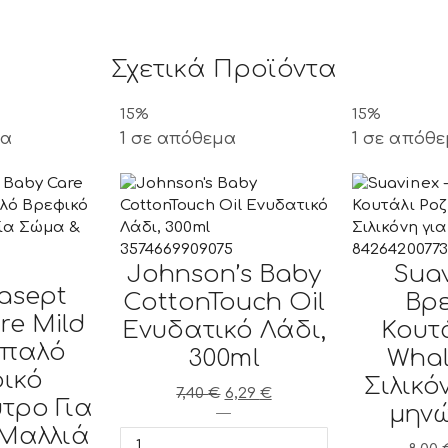
Σχετικά Προϊόντα
15%
15%
μα
1 σε απόθεμα
1 σε απόθ
3574669909075
84264200773
Johnson’s Baby
Suav
0
asept
CottonTouch Oil
Βρ
re Mild
Ενυδατικό Λάδι,
Κουτ
Απαλό
300ml
Wha
ικό
Σιλικό
7,40
€
Original
6,29
€
Η
τρο Για
μηνώ
price
Johnson's
τρέχουσα
Μαλλιά
was:
Baby
τιμή