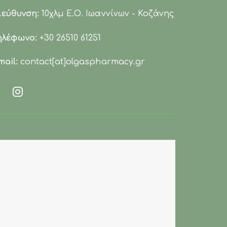
ιεύθυνση:
10χλμ Ε.Ο. Ιωαννίνων - Κοζάνης
ηλέφωνο:
+30 26510 61251
mail:
contact[at]olgaspharmacy.gr
Facebook
Instagram