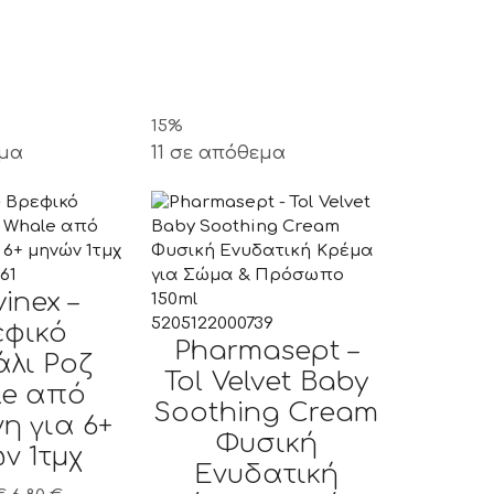
15%
15%
εμα
11 σε απόθεμα
14 σε α
61
inex –
5205122000739
εφικό
Pharmasept –
άλι Ροζ
Tol Velvet Baby
le από
Soothing Cream
νη για 6+
52028882
Φυσική
ν 1τμχ
Fre
Ενυδατική
Ba