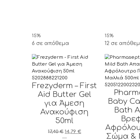
15%
15%
6 σε απόθεμα
12 σε απόθε
5202888221200
Frezyderm – First
520512200232
Pharm
Aid Butter Gel
Baby Ca
για Άμεση
Bath 
Ανακούφιση
Βρεφ
50ml
Αφρόλου
17,40
€
Original
14,79
€
Η
Σώμα & 
price
Frezyderm
τρέχουσα