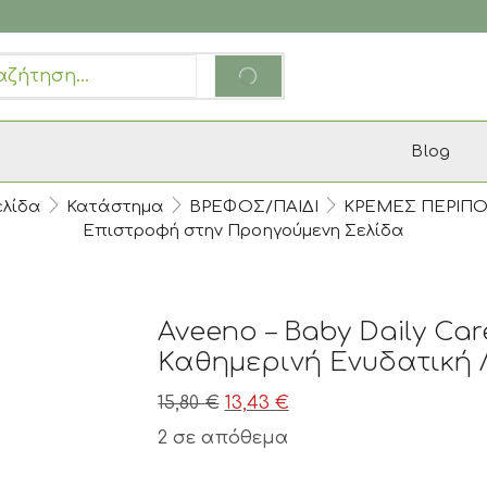
RCH
SEARCH
T
Blog
ελίδα
Κατάστημα
ΒΡΕΦΟΣ/ΠΑΙΔΙ
ΚΡΕΜΕΣ ΠΕΡΙΠ
Επιστροφή στην Προηγούμενη Σελίδα
Aveeno – Baby Daily Car
Καθημερινή Ενυδατική 
15,80
€
Original
13,43
€
Η
price
τρέχουσα
2 σε απόθεμα
was:
τιμή