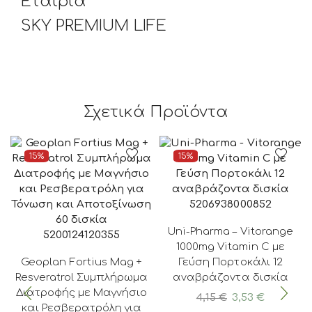
Εταιρία
SKY PREMIUM LIFE
Σχετικά Προϊόντα
15%
15%
5206938000852
Uni-Pharma – Vitorange
5200124120355
1000mg Vitamin C με
Geoplan Fortius Mag +
Γεύση Πορτοκάλι 12
Resveratrol Συμπλήρωμα
αναβράζοντα δισκία
Διατροφής με Μαγνήσιο
Original
Η
4,15
€
3,53
€
και Ρεσβερατρόλη για