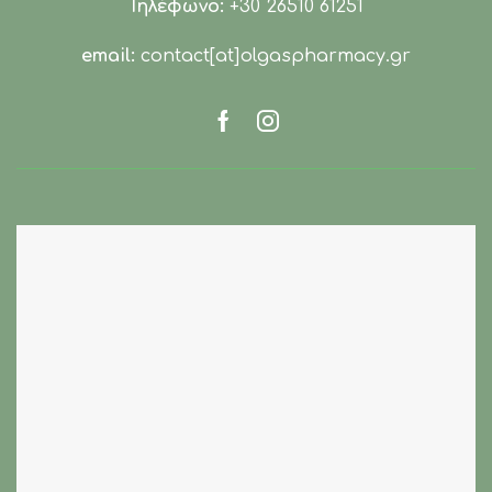
Τηλέφωνο:
+30 26510 61251
email:
contact[at]olgaspharmacy.gr
Facebook
Instagram