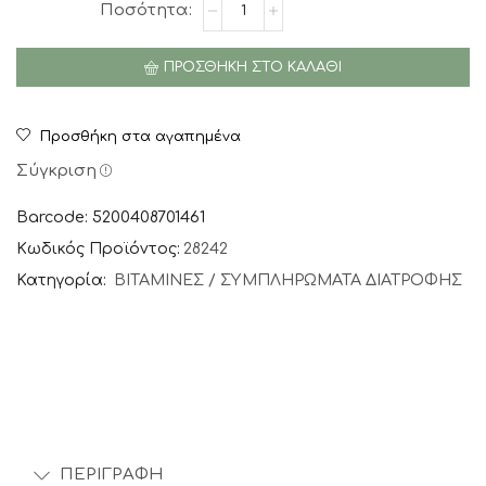
Sky
23,29 €.
Premium
Life
ΠΡΟΣΘΉΚΗ ΣΤΟ ΚΑΛΆΘΙ
Magnesium
&
B6,
Προσθήκη στα αγαπημένα
Συμπλήρωμα
Διατροφής
Σύγκριση
Νευρικού
&
Barcode: 5200408701461
Μυϊκού
Κωδικός Προϊόντος:
28242
Συστήματος
Κατηγορία:
ΒΙΤΑΜΙΝΕΣ / ΣΥΜΠΛΗΡΩΜΑΤΑ ΔΙΑΤΡΟΦΗΣ
-
60
ταμπλέτες
ποσότητα
ΠΕΡΙΓΡΑΦΉ