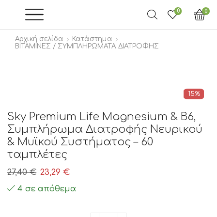
0
0
Αρχική σελίδα
Κατάστημα
ΒΙΤΑΜΙΝΕΣ / ΣΥΜΠΛΗΡΩΜΑΤΑ ΔΙΑΤΡΟΦΗΣ
15%
Sky Premium Life Magnesium & B6,
Συμπλήρωμα Διατροφής Νευρικού
& Μυϊκού Συστήματος – 60
ταμπλέτες
Original
Η
27,40
€
23,29
€
price
τρέχουσα
4 σε απόθεμα
was:
τιμή
27,40 €.
είναι: