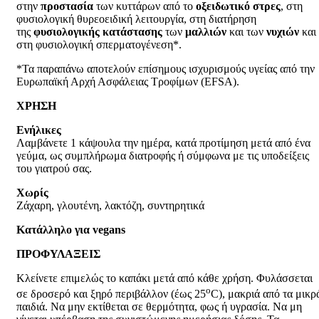
στην
προστασία
των κυττάρων από το
οξειδωτικό στρες
, στη
φυσιολογική θυρεοειδική λειτουργία, στη διατήρηση
της
φυσιολογικής κατάστασης
των
μαλλιών
και των
νυχιών
και
στη φυσιολογική σπερματογένεση*.
*Τα παραπάνω αποτελούν επίσημους ισχυρισμούς υγείας από την
Eυρωπαϊκή Αρχή Ασφάλειας Τροφίμων (EFSA).
ΧΡΗΣΗ
Ενήλικες
Λαμβάνετε 1 κάψουλα την ημέρα, κατά προτίμηση μετά από ένα
γεύμα, ως συμπλήρωμα διατροφής ή σύμφωνα με τις υποδείξεις
του γιατρού σας.
Χωρίς
Ζάχαρη, γλουτένη, λακτόζη, συντηρητικά
Κατάλληλο για
vegans
ΠΡΟΦΥΛΑΞΕΙΣ
Κλείνετε επιμελώς το καπάκι μετά από κάθε χρήση. Φυλάσσεται
ο
σε δροσερό και ξηρό περιβάλλον (έως 25
C), μακριά από τα μικρ
παιδιά. Να μην εκτίθεται σε θερμότητα, φως ή υγρασία. Να μη