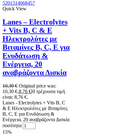
5201314068457
Quick View
Lanes – Electrolytes
+ Vits B, C & E
Ηλεκτρολύτες µε
Βιταμίνες B, C, E για
Ενυδάτωση &
Ενέργεια, 20
αναβράζοντα Δισκία
10,30
€
Original price was:
10,30 €.
8,76
€
Η τρέχουσα τιμή
είναι: 8,76 €.
Lanes - Electrolytes + Vits B, C
& E Ηλεκτρολύτες µε Βιταμίνες
B, C, E για Ενυδάτωση &
Ενέργεια, 20 αναβράζοντα Δισκία
ποσότητα
15%