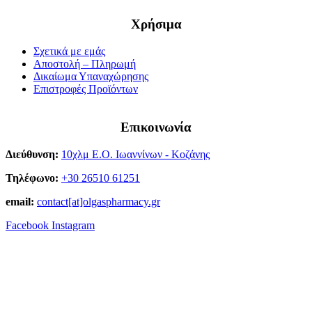
Χρήσιμα
Σχετικά με εμάς
Αποστολή – Πληρωμή
Δικαίωμα Υπαναχώρησης
Επιστροφές Προϊόντων
Επικοινωνία
Διεύθυνση:
10χλμ Ε.Ο. Ιωαννίνων - Κοζάνης
Τηλέφωνο:
+30 26510 61251
email:
contact[at]olgaspharmacy.gr
Facebook
Instagram