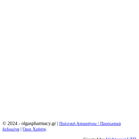
© 2024 - olgaspharmacy.gr |
Πολιτική Απορρήτου / Προσωπικά
|
δεδομένα
Όροι Χρήσης