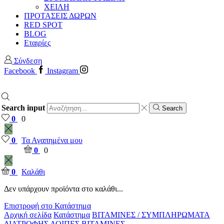
ΧΕΙΛΗ
ΠΡΟΤΑΣΕΙΣ ΔΩΡΩΝ
RED SPOT
BLOG
Εταιρίες
Σύνδεση
Facebook
Instagram
Search input
Search
0
0
0
Τα Αγαπημένα μου
0
0
0
Καλάθι
Δεν υπάρχουν προϊόντα στο καλάθι...
Επιστροφή στο Κατάστημα
Αρχική σελίδα
Κατάστημα
ΒΙΤΑΜΙΝΕΣ / ΣΥΜΠΛΗΡΩΜΑΤΑ
ΔΙΑΤΡΟΦΗΣ
ΛΟΙΠΕΣ ΒΙΤΑΜΙΝΕΣ