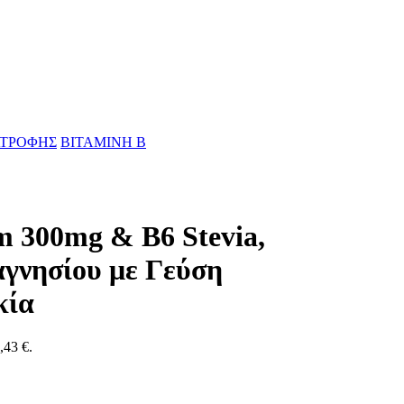
ΑΤΡΟΦΗΣ
ΒΙΤΑΜΙΝΗ Β
 300mg & B6 Stevia,
γνησίου με Γεύση
κία
,43 €.