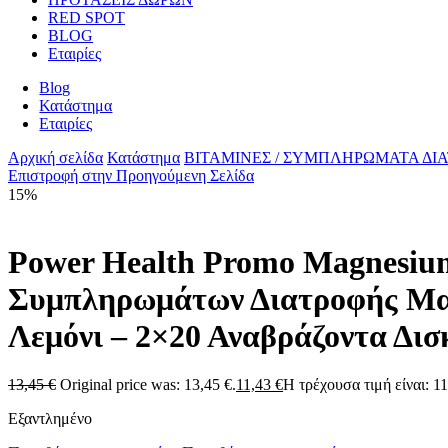
RED SPOT
BLOG
Εταιρίες
Blog
Κατάστημα
Εταιρίες
Αρχική σελίδα
Κατάστημα
ΒΙΤΑΜΙΝΕΣ / ΣΥΜΠΛΗΡΩΜΑΤΑ ΔΙ
Επιστροφή στην Προηγούμενη Σελίδα
15%
Power Health Promo Magnesium
Συμπληρωμάτων Διατροφής Μα
Λεμόνι – 2×20 Αναβράζοντα Δισ
13,45
€
Original price was: 13,45 €.
11,43
€
Η τρέχουσα τιμή είναι: 11
Εξαντλημένο