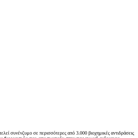
ελεί συνένζυμο σε περισσότερες από 3.000 βιοχημικές αντιδράσεις