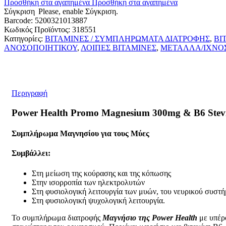
Προσθήκη στα αγαπημένα
Προσθήκη στα αγαπημένα
Σύγκριση
Please, enable Σύγκριση.
Barcode: 5200321013887
Κωδικός Προϊόντος:
318551
Κατηγορίες:
ΒΙΤΑΜΙΝΕΣ / ΣΥΜΠΛΗΡΩΜΑΤΑ ΔΙΑΤΡΟΦΗΣ
,
ΒΙ
ΑΝΟΣΟΠΟΙΗΤΙΚΟΥ
,
ΛΟΙΠΕΣ ΒΙΤΑΜΙΝΕΣ
,
ΜΕΤΑΛΛΑ/ΙΧΝΟ
Περιγραφή
Power Health Promo Magnesium 300mg & B6 Stev
Συμπλήρωμα Μαγνησίου για τους Μύες
Συμβάλλει:
Στη μείωση της κούρασης και της κόπωσης
Στην ισορροπία των ηλεκτρολυτών
Στη φυσιολογική λειτουργία των μυών, του νευρικού συστή
Στη φυσιολογική ψυχολογική λειτουργία.
Το συμπλήρωμα διατροφής
Μαγνήσιο της Power Health
με υπέρο