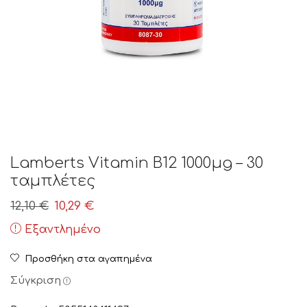
Lamberts Vitamin B12 1000μg – 30
ταμπλέτες
Original
Η
12,10
€
10,29
€
price
τρέχουσα
Εξαντλημένο
was:
τιμή
Προσθήκη στα αγαπημένα
12,10 €.
είναι:
Σύγκριση
10,29 €.