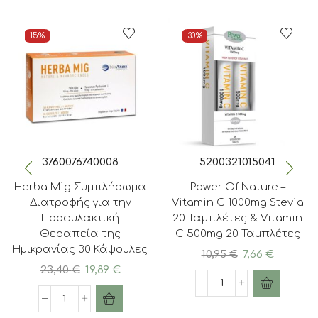
15%
30%
3760076740008
5200321015041
Herba Mig Συμπλήρωμα
Power Of Nature –
Διατροφής για την
Vitamin C 1000mg Stevia
Προφυλακτική
20 Ταμπλέτες & Vitamin
Θεραπεία της
C 500mg 20 Ταμπλέτες
Ημικρανίας 30 Κάψουλες
Original
Η
10,95
€
7,66
€
Original
Η
price
τρέχου
23,40
€
19,89
€
price
τρέχουσα
was:
τιμή
Power
was:
τιμή
10,95 €.
είναι:
Herba
Of
23,40 €.
είναι:
7,66 €.