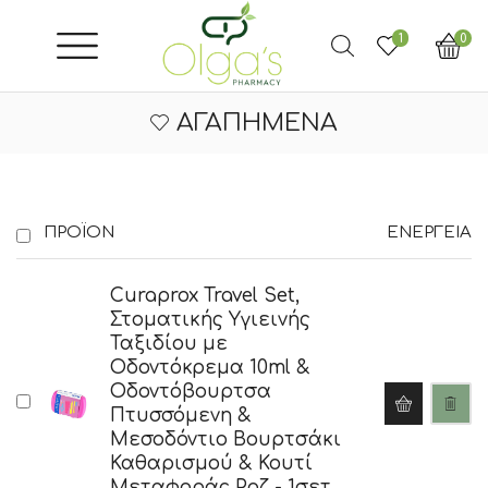
1
0
ΑΓΑΠΗΜΈΝΑ
ΠΡΟΪΌΝ
ΕΝΈΡΓΕΙΑ
Curaprox Travel Set,
Στοματικής Υγιεινής
Ταξιδίου με
Οδοντόκρεμα 10ml &
Οδοντόβουρτσα
Πτυσσόμενη &
Μεσοδόντιο Βουρτσάκι
Καθαρισμού & Κουτί
Μεταφοράς Ροζ - 1σετ