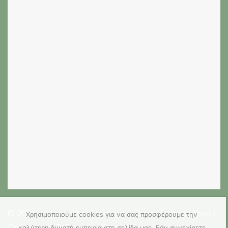
© 2024 - olgaspharmacy.gr |
Πολιτική Απορρήτου /
Χρησιμοποιούμε cookies για να σας προσφέρουμε την
|
καλύτερη δυνατή εμπειρία στη σελίδα μας. Εάν συνεχίσετε
Προσωπικά δεδομένα
Όροι Χρήσης