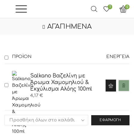
1
0
ΑΓΑΠΗΜΈΝΑ
ΠΡΟΪΌΝ
ΕΝΈΡΓΕΙΑ
Salkano Βαζελίνη με
Άρωμα Χαμομηλιού &
Εκχύλισμα Αλόης 100ml
4,17
€
ΕΦΑΡΜΟΓΉ