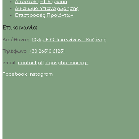
Αποστολή – Πληρωμή
Δικαίωμα Υπαναχώρησης
Επιστροφές Προϊόντων
Επικοινωνία
Διεύθυνση:
10χλμ Ε.Ο. Ιωαννίνων - Κοζάνης
Τηλέφωνο:
+30 26510 61251
email:
contact[at]olgaspharmacy.gr
Facebook
Instagram