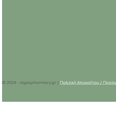
© 2024 - olgaspharmacy.gr |
Πολιτική Απορρήτου / Προσ