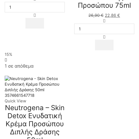
Προσώπου 75ml
was:
Bright
τιμή
29,50 €.
Boost
είναι:
26,90
€
Original
22,86
€
Η
Illuminating
25,07 €.
price
Neutrogena
τρέχουσα
Serum
was:
-
τιμή
Λάμψης
26,90 €.
Bright
είναι:
&
Boost
22,86 €.
Αντιγήρανσης,
Resurfacing
30ml
Polish
ποσότητα
Exfoliante
15%
Cream
Κρέμα
1 σε απόθεμα
Απολέπισης
Προσώπου
75ml
ποσότητα
3574661547718
Quick View
Neutrogena – Skin
Detox Ενυδατική
Κρέμα Προσώπου
Διπλής Δράσης