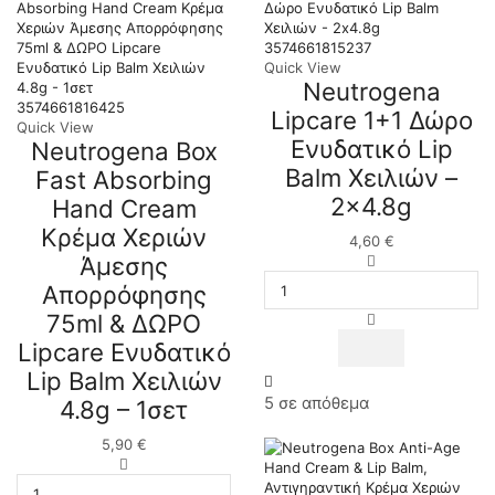
3574661815237
Quick View
Neutrogena
3574661816425
Lipcare 1+1 Δώρο
Quick View
Ενυδατικό Lip
Neutrogena Box
Balm Χειλιών –
Fast Absorbing
2×4.8g
Hand Cream
Κρέμα Χεριών
4,60
€
Άμεσης
Neutrogena
Lipcare
Απορρόφησης
1+1
75ml & ΔΩΡΟ
Δώρο
Ενυδατικό
Lipcare Ενυδατικό
Lip
Lip Balm Χειλιών
Balm
Χειλιών
5 σε απόθεμα
4.8g – 1σετ
-
2x4.8g
5,90
€
ποσότητα
Neutrogena
Box