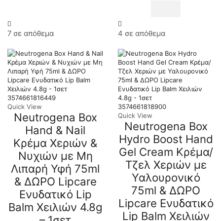
Hand
Cream
&
Lip
7 σε απόθεμα
4 σε απόθεμα
Balm,
Αντιγηραντική
Κρέμα
Χεριών
με
SPF20
75ml
3574661816449
&
Quick View
3574661818900
ΔΩΡΟ
Neutrogena Box
Quick View
Lipcare
Neutrogena Box
Hand & Nail
Ενυδατικό
Hydro Boost Hand
Lip
Κρέμα Χεριών &
Balm
Gel Cream Κρέμα/
Νυχιών με Μη
Χειλιών
Τζελ Χεριών με
4.8g
Λιπαρή Υφή 75ml
-
Υαλουρονικό
& ΔΩΡΟ Lipcare
1σετ
75ml & ΔΩΡΟ
Ενυδατικό Lip
ποσότητα
Lipcare Ενυδατικό
Balm Χειλιών 4.8g
Lip Balm Χειλιών
– 1σετ