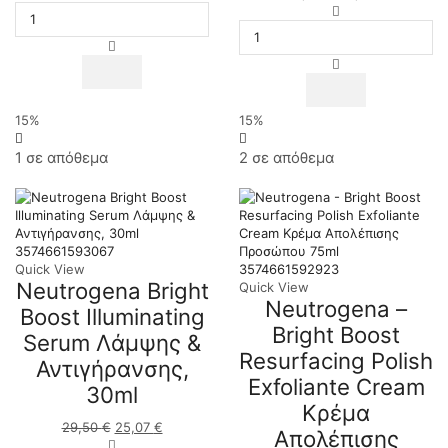
Hand
price
Neutrogena
τρέχουσα
Cream
was:
-
τιμή
Συμπυκνωμένη
29,50 €.
Bright
είναι:
Κρέμα
Boost
25,07 €.
Χεριών
Hydrating
75ml
Face
ποσότητα
Fluid
15%
15%
SPF30
-
1 σε απόθεμα
2 σε απόθεμα
50ml
ποσότητα
3574661593067
Quick View
3574661592923
Neutrogena Bright
Quick View
Neutrogena –
Boost Illuminating
Bright Boost
Serum Λάμψης &
Resurfacing Polish
Αντιγήρανσης,
Exfoliante Cream
30ml
Κρέμα
29,50
€
Original
25,07
€
Η
Απολέπισης
price
Neutrogena
τρέχουσα