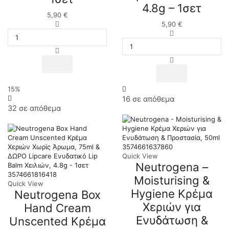
4.8g – 1σετ
5,90
€
Neutrogena
5,90
€
Box
Neutrogena
Hand
Box
&
Hydro
Nail
Boost
Κρέμα
Hand
Χεριών
Gel
&
Cream
15%
Νυχιών
Κρέμα/
16 σε απόθεμα
με
Τζελ
32 σε απόθεμα
Μη
Χεριών
Λιπαρή
με
Υφή
Υαλουρονικό
75ml
75ml
3574661637860
&
&
Quick View
ΔΩΡΟ
ΔΩΡΟ
Neutrogena –
Lipcare
Lipcare
3574661816418
Moisturising &
Ενυδατικό
Ενυδατικό
Quick View
Lip
Lip
Hygiene Κρέμα
Neutrogena Box
Balm
Balm
Χεριών για
Hand Cream
Χειλιών
Χειλιών
4.8g
4.8g
Ενυδάτωση &
Unscented Κρέμα
-
-