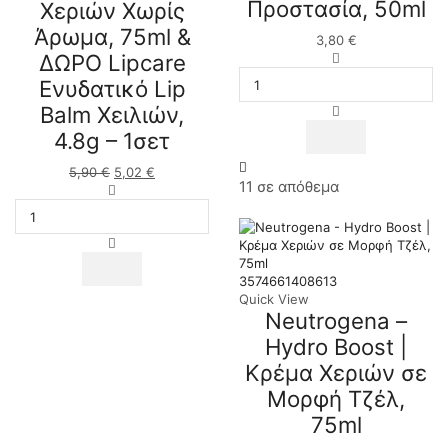
Προστασία, 50ml
Χεριών Χωρίς
1σετ
1σετ
ποσότητα
ποσότητα
Άρωμα, 75ml &
3,80
€
ΔΩΡΟ Lipcare
Neutrogena
-
Ενυδατικό Lip
Moisturising
Balm Χειλιών,
&
Hygiene
4.8g – 1σετ
Κρέμα
Χεριών
5,90
€
Original
5,02
€
Η
για
11 σε απόθεμα
price
Neutrogena
τρέχουσα
Ενυδάτωση
was:
Box
τιμή
&
5,90 €.
Hand
είναι:
Προστασία,
Cream
5,02 €.
50ml
Unscented
ποσότητα
Κρέμα
3574661408613
Χεριών
Quick View
Neutrogena –
Χωρίς
Άρωμα,
Hydro Boost |
75ml
Κρέμα Χεριών σε
&
ΔΩΡΟ
Μορφή Τζέλ,
Lipcare
75ml
Ενυδατικό
Lip