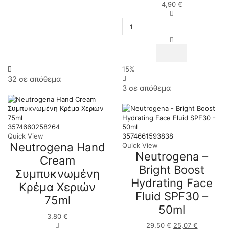
4,90
€
Balm
Neutrogena
Χειλιών,
-
4.8g
Hydro
-
Boost
1σετ
|
ποσότητα
Κρέμα
Χεριών
15%
σε
32 σε απόθεμα
Μορφή
3 σε απόθεμα
Τζέλ,
75ml
ποσότητα
3574660258264
Quick View
3574661593838
Neutrogena Hand
Quick View
Neutrogena –
Cream
Bright Boost
Συμπυκνωμένη
Hydrating Face
Κρέμα Χεριών
Fluid SPF30 –
75ml
50ml
3,80
€
Neutrogena
29,50
€
Original
25,07
€
Η