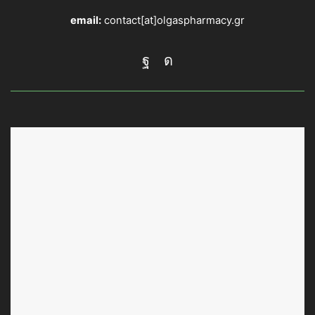
email:
contact[at]olgaspharmacy.gr
Facebook
Instagram