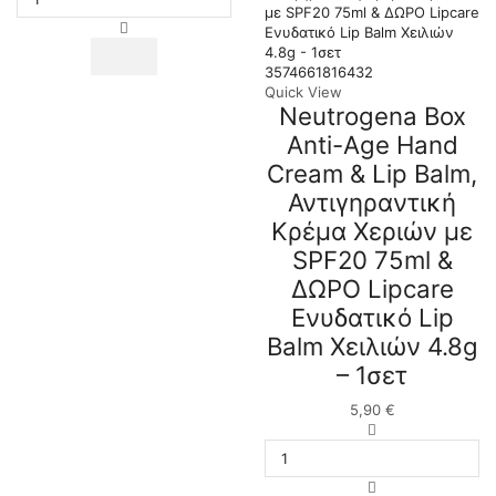
Fast
Absorbing
Hand
Cream
3574661816432
Κρέμα
Quick View
Χεριών
Neutrogena Box
Άμεσης
Anti-Age Hand
Απορρόφησης
Cream & Lip Balm,
75ml
&
Αντιγηραντική
ΔΩΡΟ
Κρέμα Χεριών με
Lipcare
Ενυδατικό
SPF20 75ml &
Lip
ΔΩΡΟ Lipcare
Balm
Χειλιών
Ενυδατικό Lip
4.8g
Balm Χειλιών 4.8g
-
1σετ
– 1σετ
ποσότητα
5,90
€
Neutrogena
Box
Anti-
Age