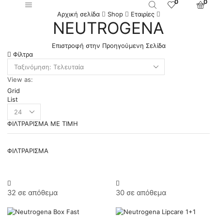
0
0
Αρχική σελίδα
Shop
Εταιρίες
NEUTROGENA
Επιστροφή στην Προηγούμενη Σελίδα
Φίλτρα
View as:
Grid
List
Products
per
ΦΙΛΤΡΆΡΙΣΜΑ ΜΕ ΤΙΜΉ
page
Ε
Μ
ΦΙΛΤΡΆΡΙΣΜΑ
τι
τι
32 σε απόθεμα
30 σε απόθεμα