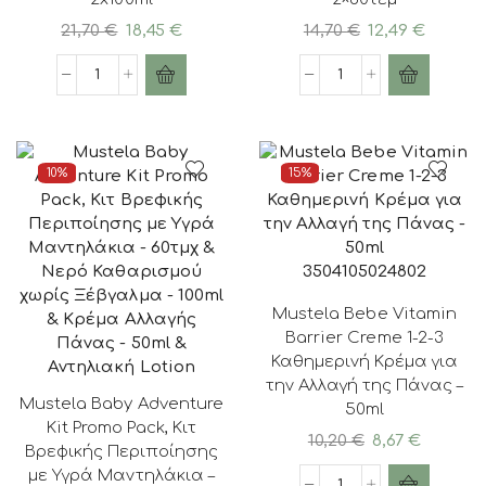
Original
Η
Original
Η
21,70
€
18,45
€
14,70
€
12,49
€
price
τρέχουσα
price
τρέχο
was:
τιμή
was:
τιμή
Mustela
Mustela
21,70 €.
είναι:
14,70 €.
είναι:
Vitamin
Promo
18,45 €.
12,49 €.
Barrier
Cleansing
Cream
Wipes
10%
15%
1-
Mustela,
2-
Μωρομάντηλα
3
Καθαρισμού
Promo
με
3504105024802
Pack,
Βιολογικό
Κρέμα
Αβοκάντο
Mustela Bebe Vitamin
για
-
Barrier Creme 1-2-3
την
2x60τεμ
Καθημερινή Κρέμα για
Αλλαγή
ποσότητα
την Αλλαγή της Πάνας –
Πάνας
Mustela Baby Adventure
50ml
(-50%
Kit Promo Pack, Κιτ
5200398506312
Original
Η
10,20
€
8,67
€
Στο
Βρεφικής Περιποίησης
price
τρέχου
Δεύτερο
με Υγρά Μαντηλάκια –