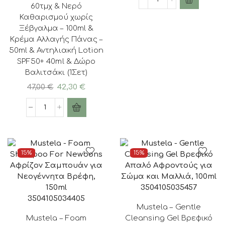
was:
τιμή
προϊόν)
Mustela
60τμχ & Νερό
10,20 €.
είναι:
-
Bebe
Καθαρισμού χωρίς
8,67 €.
2x100ml
Vitamin
Ξέβγαλμα – 100ml &
ποσότητα
Barrier
Κρέμα Αλλαγής Πάνας –
Creme
50ml & Αντηλιακή Lotion
1-
SPF50+ 40ml & Δώρο
2-
Βαλιτσάκι (1Σετ)
3
Original
Η
47,00
€
42,30
€
Καθημερινή
price
τρέχουσα
Κρέμα
was:
τιμή
Mustela
για
47,00 €.
είναι:
Baby
την
42,30 €.
Adventure
Αλλαγή
Kit
της
15%
15%
Promo
Πάνας
Pack,
-
Κιτ
50ml
3504105035457
Βρεφικής
ποσότητα
3504105034405
Περιποίησης
Mustela – Gentle
με
Mustela – Foam
Cleansing Gel Βρεφικό
Υγρά