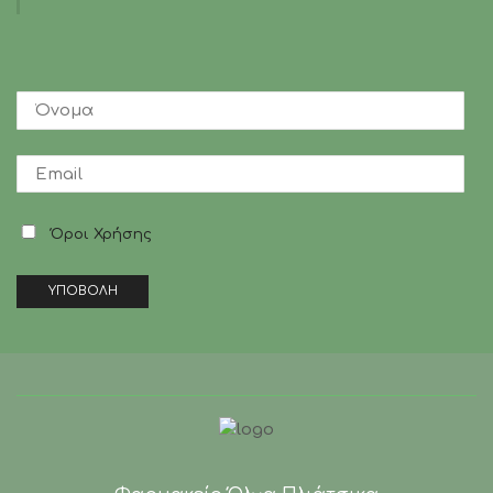
Πολύ
Υψηλής
Προστασίας
200ml
ποσότητα
Όροι Χρήσης