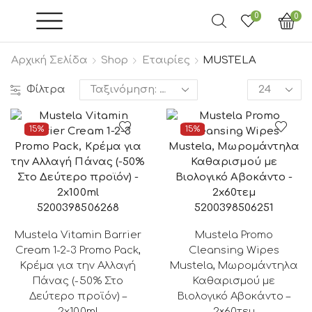
0
0
Αρχική Σελίδα
Shop
Εταιρίες
MUSTELA
Products
Φίλτρα
per
page
15%
15%
5200398506268
5200398506251
Mustela Vitamin Barrier
Mustela Promo
Cream 1-2-3 Promo Pack,
Cleansing Wipes
Κρέμα για την Αλλαγή
Mustela, Μωρομάντηλα
Πάνας (-50% Στο
Καθαρισμού με
Δεύτερο προϊόν) –
Βιολογικό Αβοκάντο –
2x100ml
2×60τεμ