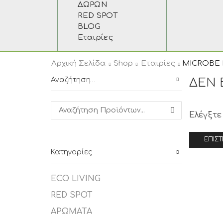
ΔΩΡΩΝ
RED SPOT
BLOG
Εταιρίες
Αρχική Σελίδα
Shop
Εταιρίες
MICROBE
Αναζήτηση…
ΔΕΝ 
Ελέγξτε
Search for:
SEARCH
ΕΠΙΣ
Κατηγορίες
ECO LIVING
RED SPOT
ΑΡΩΜΑΤΑ