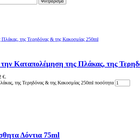
Φιλτράρισμα
ια την Kαταπολέμηση της Πλάκας, της Τερη
2 €.
Πλάκας, της Τερηδόνας & της Κακοσμίας 250ml ποσότητα
ίσθητα Δόντια 75ml