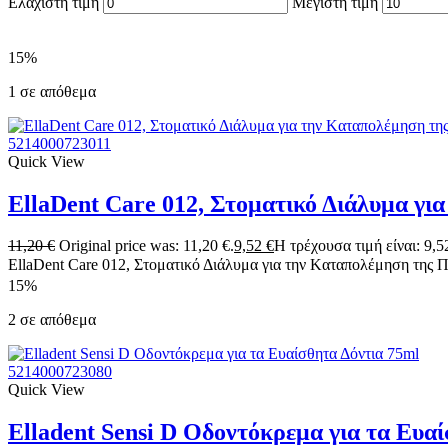
Ελάχιστη τιμή
Μέγιστη τιμή
15%
1 σε απόθεμα
5214000723011
Quick View
EllaDent Care 012, Στοματικό Διάλυμα γ
11,20
€
Original price was: 11,20 €.
9,52
€
Η τρέχουσα τιμή είναι: 9,5
EllaDent Care 012, Στοματικό Διάλυμα για την Kαταπολέμηση της 
15%
2 σε απόθεμα
5214000723080
Quick View
Elladent Sensi D Οδοντόκρεμα για τα Ευα