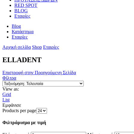
RED SPOT
BLOG
Εταιρίες
Blog
Κατάστημα
Εταιρίες
Αρχική σελίδα
Shop
Εταιρίες
ELLADENT
Επιστροφή στην Προηγούμενη Σελίδα
Φίλτρα
View as:
Grid
List
Εμφάνισε
Products per page
Φιλτράρισμα με τιμή