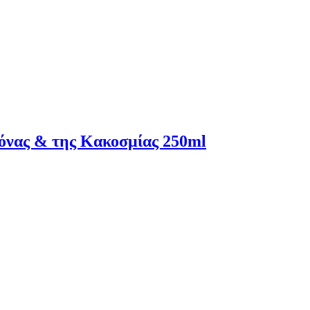
δόνας & της Κακοσμίας 250ml